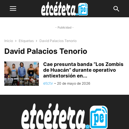
- Publicidad -
Inicio
Etiquetas
David Palacios Tenorio
David Palacios Tenorio
Cae presunta banda “Los Zombis
de Huacán” durante operativo
antiextorsión en...
etctv
-
20 de mayo de 2026