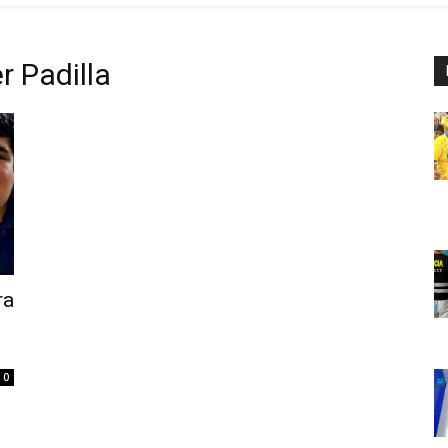
r Padilla
ra
0