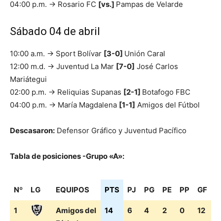
04:00 p.m. → Rosario FC
[vs.]
Pampas de Velarde
Sábado 04 de abril
10:00 a.m. → Sport Bolívar
[3-0]
Unión Caral
12:00 m.d. → Juventud La Mar
[7-0]
José Carlos
Mariátegui
02:00 p.m. → Reliquias Supanas
[2-1]
Botafogo FBC
04:00 p.m. → María Magdalena
[1-1]
Amigos del Fútbol
Descasaron:
Defensor Gráfico y Juventud Pacífico
Tabla de posiciones -Grupo «A»:
Nº
LG
EQUIPOS
PTS
PJ
PG
PE
PP
GF
G
Nº
LG
EQUIPOS
PTS
PJ
PG
PE
PP
GF
G
1
Amigos del
14
6
4
2
0
12
3