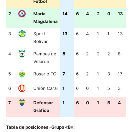
Fútbol
2
María
14
6
4
2
0
13
4
Magdalena
3
Sport
13
6
4
1
1
13
5
Bolívar
4
Pampas de
8
6
2
2
2
8
5
Velarde
5
Rosario FC
7
6
2
1
3
17
1
6
Unión Caral
1
6
0
1
5
3
1
7
Defensor
1
6
0
1
5
4
2
Gráfico
Tabla de posiciones -Grupo «B»: