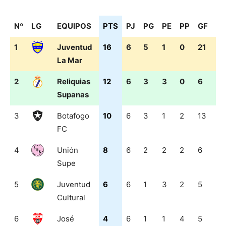
Nº
LG
EQUIPOS
PTS
PJ
PG
PE
PP
GF
G
Nº
LG
EQUIPOS
PTS
PJ
PG
PE
PP
GF
G
1
Juventud
16
6
5
1
0
21
2
La Mar
2
Reliquias
12
6
3
3
0
6
3
Supanas
3
Botafogo
10
6
3
1
2
13
6
FC
4
Unión
8
6
2
2
2
6
3
Supe
5
Juventud
6
6
1
3
2
5
15
Cultural
6
José
4
6
1
1
4
5
18