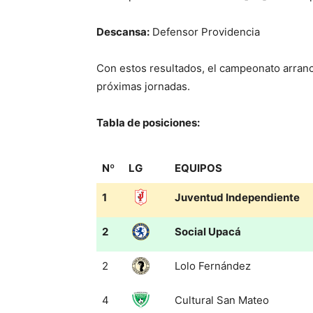
Descansa:
Defensor Providencia
Con estos resultados, el campeonato arran
próximas jornadas.
Tabla de posiciones:
Nº
LG
EQUIPOS
Nº
LG
EQUIPOS
1
Juventud Independiente
2
Social Upacá
2
Lolo Fernández
4
Cultural San Mateo