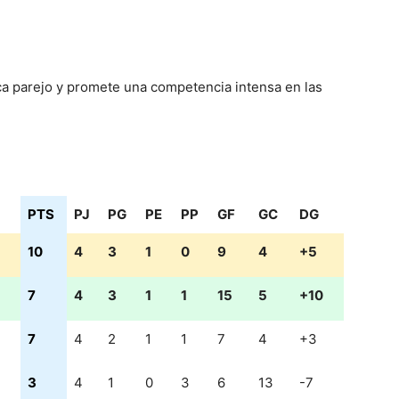
ca parejo y promete una competencia intensa en las
PTS
PJ
PG
PE
PP
GF
GC
DG
PTS
PJ
PG
PE
PP
GF
GC
DG
10
4
3
1
0
9
4
+5
7
4
3
1
1
15
5
+10
7
4
2
1
1
7
4
+3
3
4
1
0
3
6
13
-7