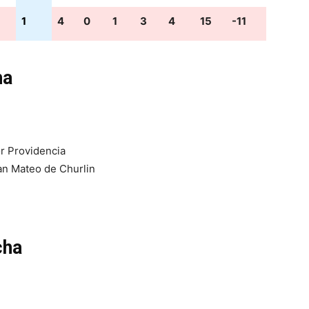
1
4
0
1
3
4
15
-11
ha
r Providencia
an Mateo de Churlin
cha