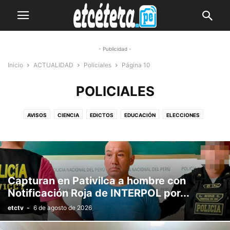
- Publicidad -
Inicio
ACTUALIDAD
Policiales
Página 10
POLICIALES
AVISOS
CIENCIA
EDICTOS
EDUCACIÓN
ELECCIONES
ENCUESTAS
JUDICIALES
LOCALES
NACIONALES
NEGOCIOS
POLICIALES
POLÍTICA
PUBLICIDAD
REGIONALES
SALUD
TECNOLOGÍA
Capturan en Pativilca a hombre con
Notificación Roja de INTERPOL por...
etctv
-
6 de agosto de 2026