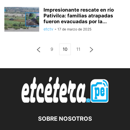
Impresionante rescate en río
Pativilca: familias atrapadas
fueron evacuadas por la...
etctv
-
17 de marzo de 2025
9
10
11
SOBRE NOSOTROS